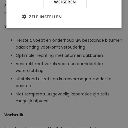
WEIGEREN
Soepele bitumineuze renovatiecoating voor bescherming
en waterdichting van bitumineuze daken en goten.
ZELF INSTELLEN
Voordelen
Herstelt, voedt en onderhoud uw bestaande bitumen
dakdichting Voorkomt veroudering
Optimale hechting met bitumen dakbanen
Verstrekt met vezels voor een onmiddellijke
waterdichting
Uitstekend uitzet- en krimpvermogen zonder te
barsten
Niet temperatuursgevoelig Reparaties zijn zelfs
mogelijk bij vorst
Verbruik: