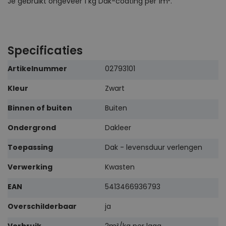
Je gebruikt ongeveer 1 kg Dak-coating per 1m².
Specificaties
Meer
Artikelnummer
02793101
informatie
Kleur
Zwart
Binnen of buiten
Buiten
Ondergrond
Dakleer
Toepassing
Dak - levensduur verlengen
Verwerking
Kwasten
EAN
5413466936793
Overschilderbaar
ja