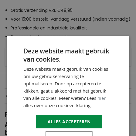
Gratis verzending v.a. €49,95
Voor 15:00 besteld, vandaag verstuurd (indien voorradig)
Professionele en industriële kwaliteit
Persoonlijk advies op maat
Deze website maakt gebruik
Verzendkosten
€6,95
- gratis verzending vanaf
van cookies.
€49,95 (
meer informatie
)
Deze website maakt gebruik van cookies
om uw gebruikerservaring te
optimaliseren. Door op accepteren te
klikken, gaat u akkoord met het gebruik
Omschrijving
van alle cookies. Meer weten? Lees
hier
alles over onze cookieverklaring.
Productomschrijving
ALLES ACCEPTEREN
Aquaplan Dakcoating | Soepele
bitumineuze renovatiecoating