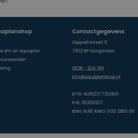
ijft.
uaplanshop
Contactgegevens
Zeppelinstraat 6
is IKO en Aquaplan
7903 BP Hoogeveen
voorwaarden
aring
0528 - 204 061
info@aquaplanshop.nl
BTW: NL862377250B01
KVK: 82209227
IBAN: NL85 RABO 0120 2855 09