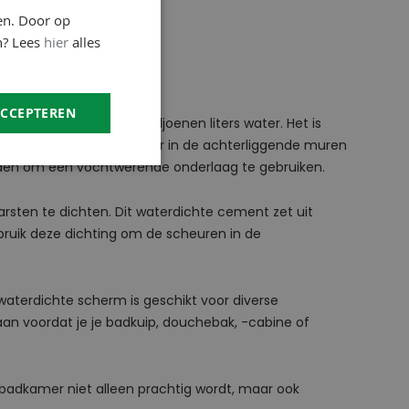
en. Door op
n? Lees
hier
alles
ACCEPTEREN
 verbruiken jaarlijks miljoenen liters water. Het is
n. Dit voorkomt dat water in de achterliggende muren
raden om een vochtwerende onderlaag te gebruiken.
rsten te dichten. Dit waterdichte cement zet uit
bruik deze dichting om de scheuren in de
waterdichte scherm is geschikt voor diverse
aan voordat je je badkuip, douchebak, -cabine of
 badkamer niet alleen prachtig wordt, maar ook