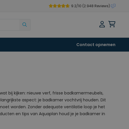
9.2/10 (
2.948 Reviews
)
Zoek
Shoppi
Contact opnemen
t bij kijken: nieuwe verf, frisse badkamermeubels,
langrijkste aspect: je badkamer vochtvrij houden. Dit
 moet worden. Zonder adequate ventilatie loop je het
ucten en tips van Aquaplan houd je je badkamer in