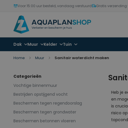
Voor 15:00 uur besteld, vandaag verstuurd
Gratis verzending
Dak
Muur
Kelder
Tuin
Home
Muur
Sanitair waterdicht maken
Sani
Categorieën
Vochtige binnenmuur
Heb je e
Bestrijden opstijgend vocht
en mogel
Beschermen tegen regendoorslag
is cruci
Beschermen tegen grondwater
risico 
topcondi
Beschermen betonnen vloeren