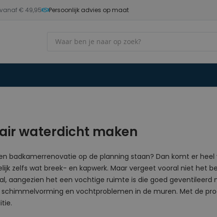
 vanaf € 49,95
Persoonlijk advies op maat
Zoek
tair waterdicht maken
en badkamerrenovatie op de planning staan? Dan komt er heel wa
ijk zelfs wat breek- en kapwerk. Maar vergeet vooral niet het be
aal, aangezien het een vochtige ruimte is die goed geventileerd
op schimmelvorming en vochtproblemen in de muren. Met de prod
tie.