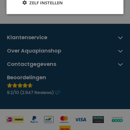
Hoeveel verzendkosten betaal ik?
ZELF INSTELLEN
Klantenservice
Over Aquaplanshop
Contactgegevens
Beoordelingen
9.2/10 (
2.947 Reviews
)