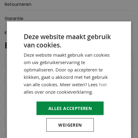
Retourneren
Garantie
Klachten
Deze website maakt gebruik
Betalen
van cookies.
Deze website maakt gebruik van cookies
Wat zijn de betaalmogelijkheden?
om uw gebruikerservaring te
optimaliseren. Door op accepteren te
klikken, gaat u akkoord met het gebruik
Kan ik ook met creditcard betalen?
van alle cookies. Meer weten? Lees
hier
alles over onze cookieverklaring.
Hoelang duurt het voordat jullie mijn betaling
ontvangen?
ALLES ACCEPTEREN
Kan ik ook na ontvangst van het artikel betalen?
WEIGEREN