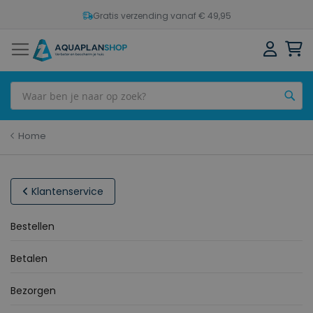
Gratis verzending vanaf € 49,95
Sh
Z
Home
Klantenservice
Bestellen
Betalen
Bezorgen