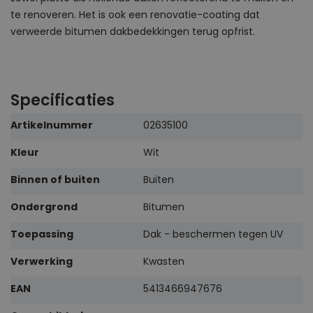
te renoveren. Het is ook een renovatie-coating dat
verweerde bitumen dakbedekkingen terug opfrist.
Specificaties
Meer
Artikelnummer
02635100
informatie
Kleur
Wit
Binnen of buiten
Buiten
Ondergrond
Bitumen
Toepassing
Dak - beschermen tegen UV
Verwerking
Kwasten
EAN
5413466947676