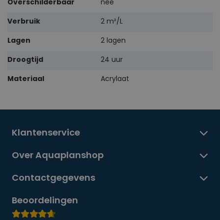
Overschilderbaar
nee
Verbruik
2 m²/L
Lagen
2 lagen
Droogtijd
24 uur
Materiaal
Acrylaat
Klantenservice
Over Aquaplanshop
Contactgegevens
Beoordelingen