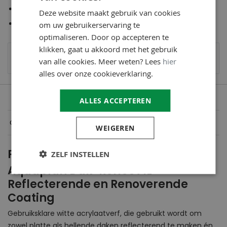
Professionele en industriële kwaliteit
Deze website maakt gebruik van cookies
Persoonlijk advies op maat
om uw gebruikerservaring te
optimaliseren. Door op accepteren te
klikken, gaat u akkoord met het gebruik
Verzendkosten
€6,95
- gratis verzending vanaf
van alle cookies. Meer weten? Lees
hier
€49,95 (
meer informatie
)
alles over onze cookieverklaring.
ALLES ACCEPTEREN
Omschrijving
WEIGEREN
Productomschrijving
ZELF INSTELLEN
Aquaplan Dak-Reflect 1L
Reflecterende en Renoverende
Coating
Gebruiksklare witte acrylaatverf, die gebruikt wordt om
zowel platte als hellende daken reflecterend te maken én