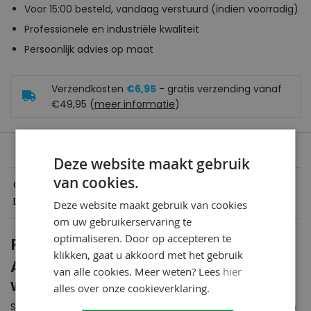
Voor 15:00 besteld, vandaag verstuurd (indien voorradig)
Professionele en industriële kwaliteit
Persoonlijk advies op maat
Verzendkosten
€6,95
- gratis verzending vanaf
€49,95 (
meer informatie
)
Deze website maakt gebruik
van cookies.
Omschrijving
Downloads
Deze website maakt gebruik van cookies
om uw gebruikerservaring te
optimaliseren. Door op accepteren te
Productomschrijving
klikken, gaat u akkoord met het gebruik
Aquaplan Dakreparatie | soepele
van alle cookies. Meer weten? Lees
hier
waterdichte reparatiepasta
alles over onze cookieverklaring.
Soepele waterdichte reparatiepasta om barsten, scheuren