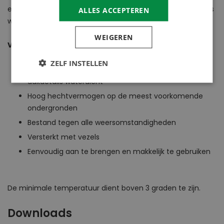
en blazen te herstellen in
daken
en goten of om dakdetails
ALLES ACCEPTEREN
waterdicht te maken.
WEIGEREN
Voordelen
ZELF INSTELLEN
Herstelt barsten, scheuren, blazen en maakt
dakdetails waterdicht
Hoog hechtvermogen op de meest voorkomende
ondergronden
Bestand tegen alle weersomstandigheden
Versterkt met vezels
Eenvoudig aan te brengen en makkelijk te gebruiken
De minimale temperatuur dient boven 3 graden te zijn.
Downloads