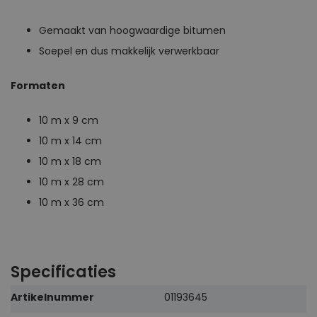
Gemaakt van hoogwaardige bitumen
Soepel en dus makkelijk verwerkbaar
Formaten
10 m x 9 cm
10 m x 14 cm
10 m x 18 cm
10 m x 28 cm
10 m x 36 cm
Specificaties
Meer
Artikelnummer
01193645
informatie