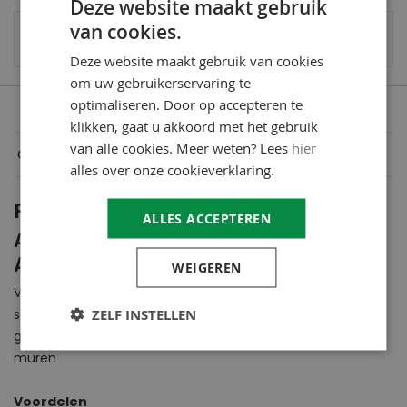
Deze website maakt gebruik
van cookies.
Verzendkosten
€6,95
- gratis verzending vanaf
€49,95 (
meer informatie
)
Deze website maakt gebruik van cookies
om uw gebruikerservaring te
optimaliseren. Door op accepteren te
klikken, gaat u akkoord met het gebruik
van alle cookies. Meer weten? Lees
hier
Omschrijving
alles over onze cookieverklaring.
Productomschrijving
ALLES ACCEPTEREN
Aquaplan Easy-Band |
Afdichtingsband
WEIGEREN
Voor de afwerking van dakranden, opstanden,
ZELF INSTELLEN
schoorstenen, goten, randen bij dakdoorvoeren. Ook te
gebruiken als waterkerende laag tegen opstijgend vocht in
muren
Voordelen