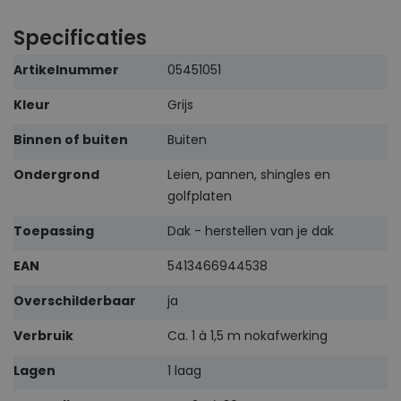
Specificaties
Meer
Artikelnummer
05451051
informatie
Kleur
Grijs
Binnen of buiten
Buiten
Ondergrond
Leien, pannen, shingles en
golfplaten
Toepassing
Dak - herstellen van je dak
EAN
5413466944538
Overschilderbaar
ja
Verbruik
Ca. 1 à 1,5 m nokafwerking
Lagen
1 laag