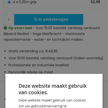
4 x 0,25m grijs
52,95
In winkelwagen
Op voorraad
- Voor 15:00 besteld, vandaag verstuurd
Blijvend flexibel - hoge kleefkracht - stormvaste
reparatiemortel - water- en tochtdicht maken.
Gratis verzending v.a. €49,95
Voor 15:00 besteld, vandaag verstuurd (indien voorradig)
Professionele en industriële kwaliteit
Persoonlijk advies op maat
Deze website maakt gebruik
van cookies.
Omschrijving
Deze website maakt gebruik van cookies
om uw gebruikerservaring te