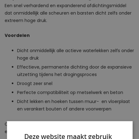
Een snel verhardend en expanderend afdichtingsmiddel
dat onmiddellijk alle scheuren en barsten dicht zelfs onder
extreem hoge druk.
Voordelen
Dicht onmiddellijk alle actieve waterlekken zelfs onder
hoge druk
Effectieve, permanente dichting door de expansieve
uitzetting tijdens het drogingsproces
Droogt zeer snel
Perfecte compatibiliteit op metselwerk en beton
Dicht lekken en hoeken tussen muur- en vloerplaat
en verankert bouten of andere voorwerpen
Op zoek naar
muur artikelen
? Op Aquaplanshop.nl vind je
een ruim assortiment.
Deze website maakt gebruik