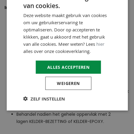
van cookies.
Instructie
Deze website maakt gebruik van cookies
Kap scheuren, gaten en voegen met een beitel open
om uw gebruikerservaring te
met een breedte en diepte van min. 2 cm.
optimaliseren. Door op accepteren te
klikken, gaat u akkoord met het gebruik
Spoel al het vuil en losse deeltjes weg met
van alle cookies. Meer weten? Lees
hier
zuiver leidingwater.
alles over onze cookieverklaring.
Meng 4 delen WATERDRUK-STOP poeder met 1 deel
zuiver leidingwater van ca. 20°C en meng tot er een
ALLES ACCEPTEREN
klontervrije en stevige massa ontstaat. Meng nooit
langer als nodig en maak nooit meer dan er in 3 min.
kan worden verwerkt.
WEIGEREN
Pers WATERDRUK-STOP krachtig in de opening en druk
1 à 2 min. krachtig zonder te bewegen en verwijder
ZELF INSTELLEN
onmiddellijk het eventuele overtollige materiaal.
Behandel nadien het gehele oppervlak met 2
lagen KELDER-BEZETTING of KELDER-EPOXY.