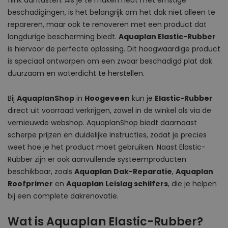
flink aantasten. Als je te maken hebt met ernstige
beschadigingen, is het belangrijk om het dak niet alleen te
repareren, maar ook te renoveren met een product dat
langdurige bescherming biedt.
Aquaplan Elastic-Rubber
is hiervoor de perfecte oplossing. Dit hoogwaardige product
is speciaal ontworpen om een zwaar beschadigd plat dak
duurzaam en waterdicht te herstellen.
Bij
AquaplanShop
in
Hoogeveen
kun je
Elastic-Rubber
direct uit voorraad verkrijgen, zowel in de winkel als via de
vernieuwde webshop. AquaplanShop biedt daarnaast
scherpe prijzen en duidelijke instructies, zodat je precies
weet hoe je het product moet gebruiken. Naast Elastic-
Rubber zijn er ook aanvullende systeemproducten
beschikbaar, zoals
Aquaplan Dak-Reparatie
,
Aquaplan
Roofprimer
en
Aquaplan Leislag schilfers
, die je helpen
bij een complete dakrenovatie.
Wat is Aquaplan Elastic-Rubber?