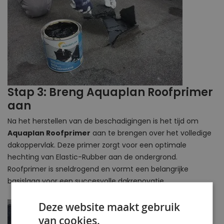
Stap 3: Breng Aquaplan Roofprimer
aan
Na het herstellen van de beschadigingen is het tijd om
Aquaplan Roofprimer
aan te brengen over het volledige
dakoppervlak. Deze primer zorgt voor een optimale
hechting van Elastic-Rubber aan de ondergrond.
Roofprimer is sneldrogend en vormt een belangrijke
basislaag voor een succesvolle dakrenovatie.
Deze website maakt gebruik
van cookies.