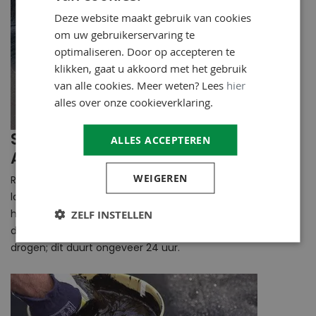
Deze website maakt gebruik van cookies
om uw gebruikerservaring te
optimaliseren. Door op accepteren te
klikken, gaat u akkoord met het gebruik
van alle cookies. Meer weten? Lees
hier
alles over onze cookieverklaring.
Stap 4: Breng de eerste laag
ALLES ACCEPTEREN
Aquaplan Elastic-Rubber aan
WEIGEREN
Roer de
Elastic-Rubber
goed door en breng de eerste
laag aan met een roller of een borstel. Zorg ervoor dat je
het product gelijkmatig verspreidt en dat alle naden en
ZELF INSTELLEN
details goed bedekt zijn. Laat de eerste laag volledig
drogen; dit duurt ongeveer 24 uur.