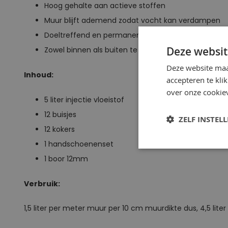
Hoog gehalte aan actieve stoffen
Muur blijft ademend zodat vocht kan verdampen
Doeltreffend en permanent
Deze websit
Zowel binnen als buiten te gebruiken
Deze website maa
Inhoud:
accepteren te kli
over onze cookiev
5 liter injectie vloeistof
12 buisjes
ZELF INSTEL
12 kokers
1 handschoenenset
1 boor 12mm
Verbruik:
1,5 liter per meter muur per 10 cm muurdikte dus, 4,5 lit