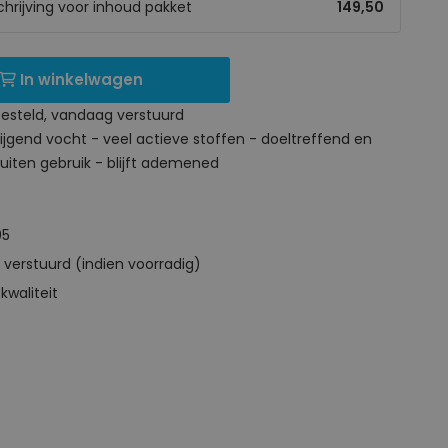
schrijving voor inhoud pakket
149,50
In winkelwagen
besteld, vandaag verstuurd
ijgend vocht - veel actieve stoffen - doeltreffend en
iten gebruik - blijft ademened
95
 verstuurd (indien voorradig)
kwaliteit