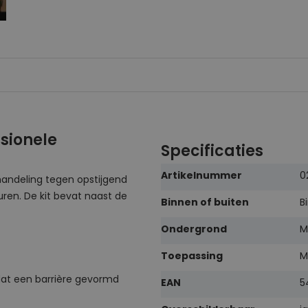
ssionele
Specificaties
Meer
Artikelnummer
0
ehandeling tegen opstijgend
informatie
en. De kit bevat naast de
Binnen of buiten
B
Ondergrond
M
Toepassing
M
odat een barrière gevormd
EAN
5