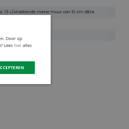
a. 1,5 L/strekkende meter muur van 10 cm dikte.
 laag
a. 48 uur
en. Door op
n? Lees
hier
alles
iloxaanhars
ACCEPTEREN