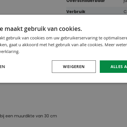
Overschilderbaar
ja
Verbruik
C
Lagen
1
e maakt gebruik van cookies.
Droogtijd
c
kt gebruik van cookies om uw gebruikerservaring te optimaliser
kken, gaat u akkoord met het gebruik van alle cookies. Meer wete
Materiaal
S
erklaring.
LEN
WEIGEREN
ALLES 
er bij een muurdikte van 30 cm