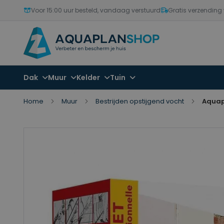
Voor 15:00 uur besteld, vandaag verstuurd
Gratis verzending
Dak
Muur
Kelder
Tuin
Home
Muur
Bestrijden opstijgend vocht
Aquapl
Ga
Ga
naar
naar
het
het
einde
begin
van
van
de
de
afbeeldingen-
afbeeldingen-
gallerij
gallerij