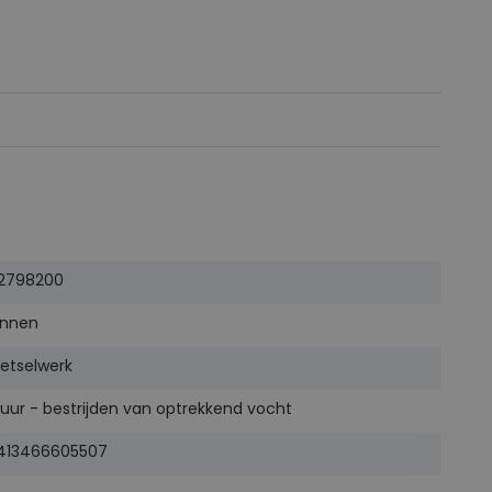
2798200
innen
etselwerk
uur - bestrijden van optrekkend vocht
413466605507