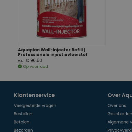
Aquaplan Wall-Injector Refill |
Professionele injectievloeistof
€ 96,50
v.a.
Op voorraad
Klantenservice
Over Aq
Veelgestelde vragen
Over ons
Bestellen
Geschieden
Betalen
Algemene 
Bezorgen
Privacyverkl