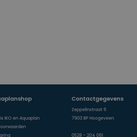
uaplanshop
Contactgegevens
Zeppelinstraat 6
is IKO en Aquaplan
7903 BP Hoogeveen
voorwaarden
aring
0528 - 204 061