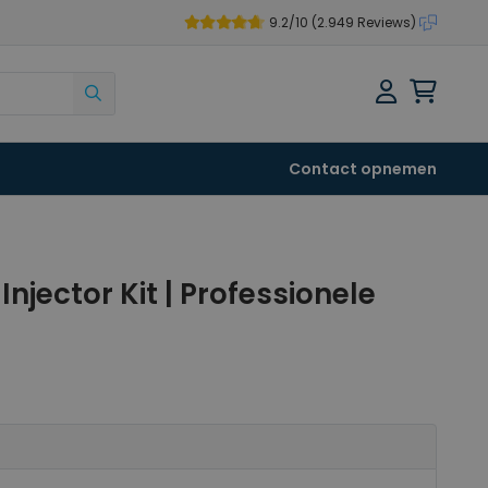
9.2/10 (
2.949 Reviews
)
Zoek
Shoppi
Contact opnemen
jector Kit | Professionele