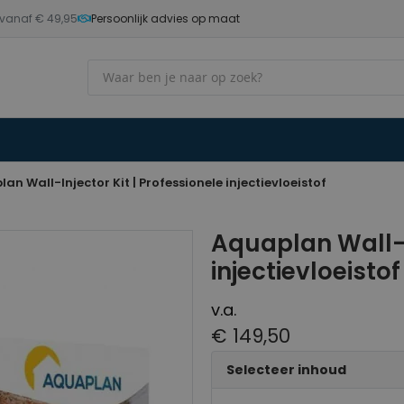
 vanaf € 49,95
Persoonlijk advies op maat
Zoek
an Wall-Injector Kit | Professionele injectievloeistof
Aquaplan Wall-In
injectievloeistof
v.a.
€ 149,50
Selecteer inhoud