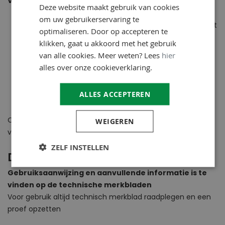
Voordelen
Deze website maakt gebruik van cookies
om uw gebruikerservaring te
Verspreid zich in de volledige dikte van de muur zodat
optimaliseren. Door op accepteren te
een barrière gevormd wordt tegen opstijgend vocht
klikken, gaat u akkoord met het gebruik
Hoog gehalte aan actieve stoffen
van alle cookies. Meer weten? Lees
hier
Muur blijft ademend zodat vocht kan verdampen
alles over onze cookieverklaring.
Doeltreffend en permanent
ALLES ACCEPTEREN
Zowel binnen als buiten te gebruiken
Op zoek naar
injectievloeistof en gel
? Op Aquaplanshop.nl
WEIGEREN
vind je een ruim assortiment.
ZELF INSTELLEN
Downloads
Gebruiksaanwijzing en aanvullende informatie is te
vinden op de technische merkbladen
Voor gebruik altijd technisch merkblad raadplegen en een
proef opzetten