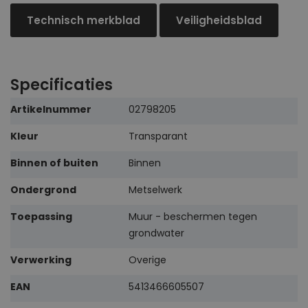
Technisch merkblad
Veiligheidsblad
Specificaties
Meer
Artikelnummer
02798205
informatie
Kleur
Transparant
Binnen of buiten
Binnen
Ondergrond
Metselwerk
Toepassing
Muur - beschermen tegen
grondwater
Verwerking
Overige
EAN
5413466605507